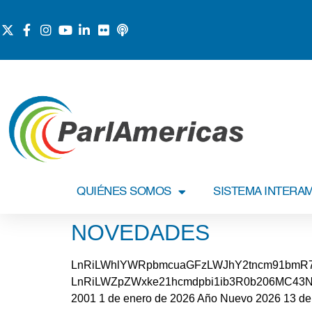
QUIÉNES SOMOS
SISTEMA INTERA
NOVEDADES
LnRiLWhlYWRpbmcuaGFzLWJhY2tncm91bmR7
LnRiLWZpZWxke21hcmdpbi1ib3R0b206MC43N
2001 1 de enero de 2026 Año Nuevo 2026 13 de d