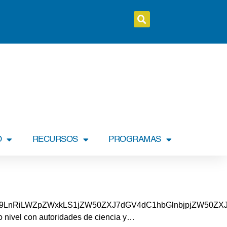
O
RECURSOS
PROGRAMAS
nRiLWZpZWxkLS1jZW50ZXJ7dGV4dC1hbGlnbjpjZW50ZXJ9L
 nivel con autoridades de ciencia y…