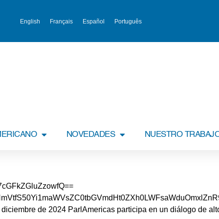
English
Français
Español
Português
MERICANO
NOVEDADES
NUESTRO TRABAJ
cGFkZGluZzowfQ==
mVtfS50Yi1maWVsZC0tbGVmdHt0ZXh0LWFsaWduOmxlZnR9L
iciembre de 2024 ParlAmericas participa en un diálogo de alto