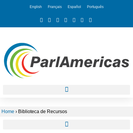
English
Français
Español
Português
Home
›
Biblioteca de Recursos
Mapeamento de Estratégias Ambientais e Iniciativas de Sustentabilidade