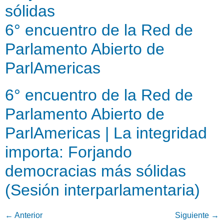
sólidas
6° encuentro de la Red de
Parlamento Abierto de
ParlAmericas
6° encuentro de la Red de
Parlamento Abierto de
ParlAmericas | La integridad
importa: Forjando
democracias más sólidas
(Sesión interparlamentaria)
←
Anterior
Siguiente
→