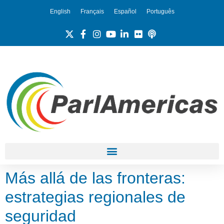
English
Français
Español
Português
Más allá de las fronteras:
estrategias regionales de
seguridad