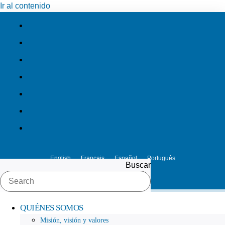
Ir al contenido
English
Français
Español
Português
Buscar
QUIÉNES SOMOS
Misión, visión y valores