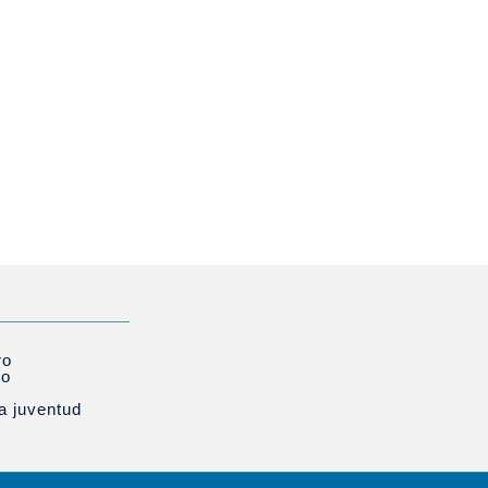
ro
to
la juventud