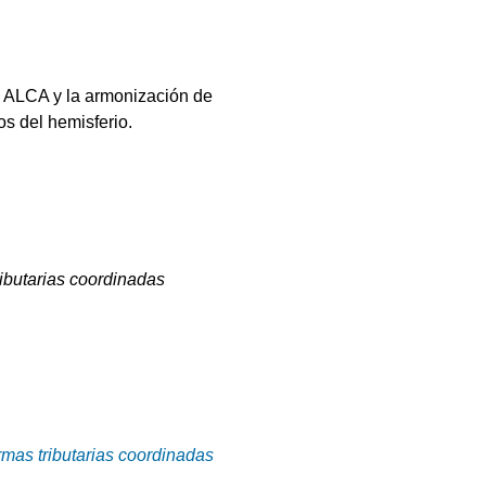
el ALCA y la armonización de
s del hemisferio.
ributarias coordinadas
rmas tributarias coordinadas