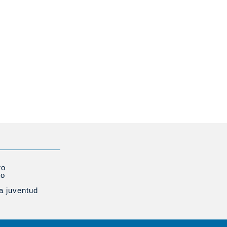
ro
to
la juventud