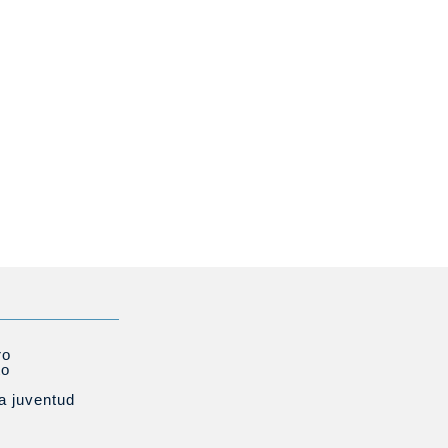
ro
to
la juventud