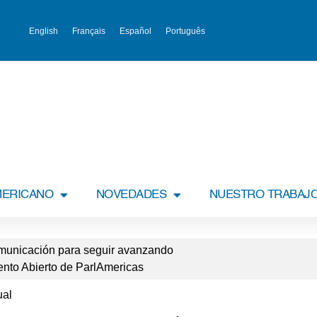
English
Français
Español
Português
MERICANO
NOVEDADES
NUESTRO TRABAJ
comunicación para seguir avanzando
ento Abierto de ParlAmericas
ual