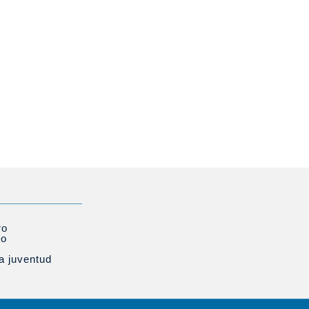
ro
to
la juventud