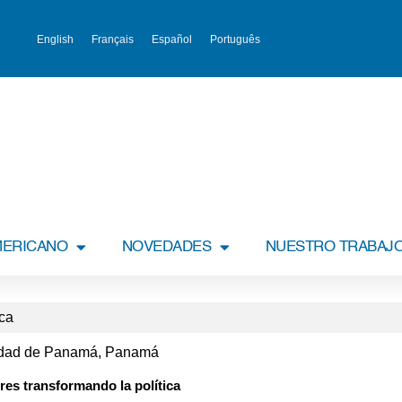
English
Français
Español
Português
MERICANO
NOVEDADES
NUESTRO TRABAJ
ica
iudad de Panamá, Panamá
res transformando la política