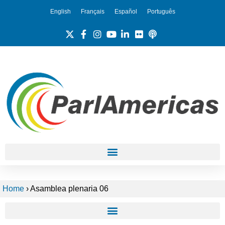
English
Français
Español
Português
Home
›
Asamblea plenaria 06