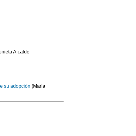
onieta Alcalde
de su adopción
(María