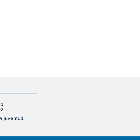
ro
to
la juventud