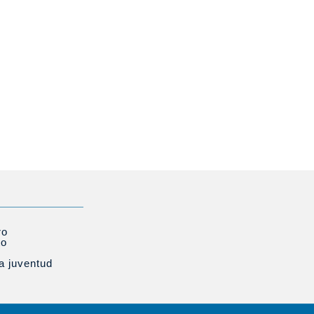
ro
to
la juventud