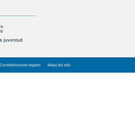
ro
to
la juventud
Consideraciones legales
Mapa del sitio