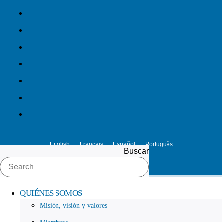
Ir
al
contenido
English
Français
Español
Português
Buscar
QUIÉNES SOMOS
Misión, visión y valores