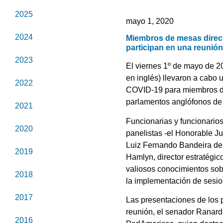
2025
mayo 1, 2020
2024
Miembros de mesas direct
participan en una reunió
2023
El viernes 1º de mayo de 2
en inglés) llevaron a cabo 
2022
COVID-19 para miembros de 
parlamentos anglófonos de 
2021
Funcionarias y funcionarios
2020
panelistas -el Honorable J
Luiz Fernando Bandeira de 
2019
Hamlyn, director estratégi
valiosos conocimientos sobr
2018
la implementación de sesion
2017
Las presentaciones de los p
reunión, el senador Ranard
2016