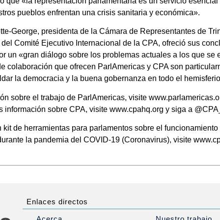
ó que «la representación parlamentaria es un servicio esencial 
ros pueblos enfrentan una crisis sanitaria y económica».
tte-George, presidenta de la Cámara de Representantes de Tri
del Comité Ejecutivo Internacional de la CPA, ofreció sus con
por un «gran diálogo sobre los problemas actuales a los que se 
 de colaboración que ofrecen ParlAmericas y CPA son particular
aldar la democracia y la buena gobernanza en todo el hemisferio
ón sobre el trabajo de ParlAmericas, visite www.parlamericas.
s información sobre CPA, visite www.cpahq.org y siga a @CPA_S
kit de herramientas para parlamentos sobre el funcionamiento y
durante la pandemia del COVID-19 (Coronavirus), visite www.c
Enlaces directos
Acerca
Nuestro trabajo