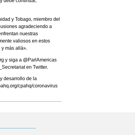
y debe continuar,
nidad y Tobago, miembro del
clusiones agradeciendo a
enfrentan nuestras
mente valiosos en estos
 y más allá».
org y siga a @ParlAmericas
ecretariat en Twitter.
 desarrollo de la
pahq.org/cpahq/coronavirus