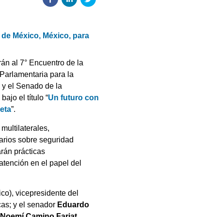
d de México, México, para
rán al 7° Encuentro de la
Parlamentaria para la
 y el Senado de la
ajo el título “
Un futuro con
neta
”.
multilaterales,
tarios sobre seguridad
arán prácticas
 atención en el papel del
co), vicepresidente del
as; y el senador
Eduardo
 Noemí Camino Farjat