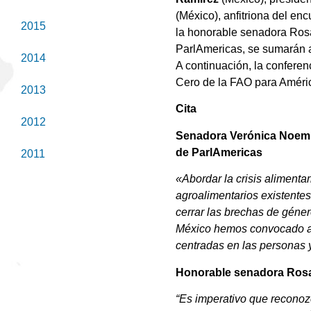
(México), anfitriona del e
2015
la honorable senadora Ros
ParlAmericas, se sumarán a
2014
A continuación, la confere
Cero de la FAO para Améri
2013
Cita
2012
Senadora Verónica Noemí 
de ParlAmericas
2011
«Abordar la crisis alimenta
agroalimentarios existente
cerrar las brechas de géne
México hemos convocado a p
centradas en las personas y
Honorable senadora Rosa 
“Es imperativo que reconozc