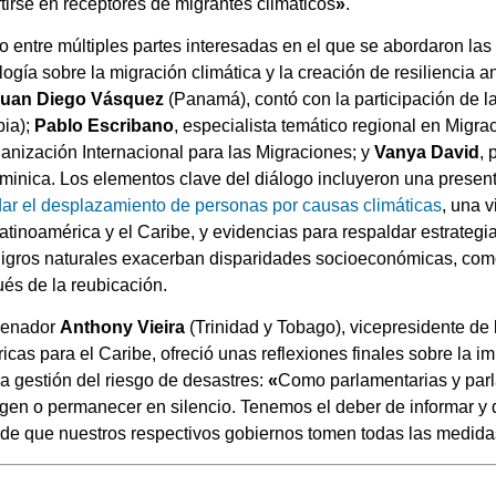
irse en receptores de migrantes climáticos
»
.
o entre múltiples partes interesadas en el que se abordaron las 
logía sobre la migración climática y la creación de resiliencia 
Juan Diego Vásquez
(Panamá), contó con la participación de 
ia);
Pablo Escribano
, especialista temático regional en Migr
anización Internacional para las Migraciones; y
Vanya David
, 
inica. Los elementos clave del diálogo incluyeron una presen
ar el desplazamiento de personas por causas climáticas
, una 
atinoamérica y el Caribe, y evidencias para respaldar estrategi
ligros naturales exacerban disparidades socioeconómicas, com
ués de la reubicación.
 senador
Anthony Vieira
(Trinidad y Tobago), vicepresidente de
as para el Caribe, ofreció unas reflexiones finales sobre la im
a gestión del riesgo de desastres:
«
Como parlamentarias y par
n o permanecer en silencio. Tenemos el deber de informar y de 
e que nuestros respectivos gobiernos tomen todas las medida