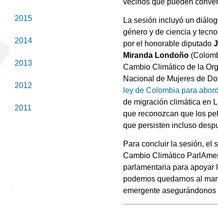
vecinos que pueden convert
2015
La sesión incluyó un diálog
género y de ciencia y tecno
2014
por el honorable diputado
Miranda Londoño
(Colomb
2013
Cambio Climático de la Org
Nacional de Mujeres de Dom
2012
ley de Colombia para abord
de migración climática en L
2011
que reconozcan que los pe
que persisten incluso desp
Para concluir la sesión, el
Cambio Climático ParlAmeric
parlamentaria para apoyar l
podemos quedarnos al marge
emergente asegurándonos d