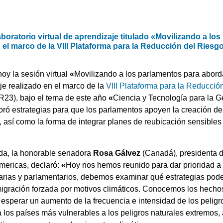
aboratorio virtual de aprendizaje titulado «Movilizando a lo
n el marco de la VIII Plataforma para la Reducción del Riesg
oy la sesión virtual
«
Movilizando a los parlamentos para aborda
je realizado en el marco de la
VIII Plataforma para la Reducció
R23), bajo el tema de este año
«
Ciencia y Tecnología para la G
oró estrategias para que los parlamentos apoyen la creación de 
, así como la forma de integrar planes de reubicación sensibles 
ida, la honorable senadora
Rosa Gálvez
(Canadá), presidenta d
mericas, declaró:
«
Hoy nos hemos reunido para dar prioridad a 
rias y parlamentarios, debemos examinar qué estrategias po
la migración forzada por motivos climáticos. Conocemos los hec
esperar un aumento de la frecuencia e intensidad de los peligr
 los países más vulnerables a los peligros naturales extremos,