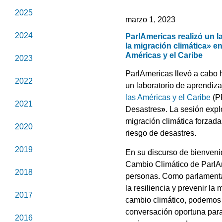
2025
marzo 1, 2023
2024
ParlAmericas realizó un l
la migración climática» e
Américas y el Caribe
2023
ParlAmericas llevó a cabo h
2022
un laboratorio de aprendiza
las Américas y el Caribe
(P
2021
Desastres
»
. La sesión expl
migración climática forzada
2020
riesgo de desastres.
2019
En su discurso de bienven
Cambio Climático de ParlA
2018
personas. Como parlamenta
la resiliencia y prevenir 
2017
cambio climático, podemos 
conversación oportuna para
2016