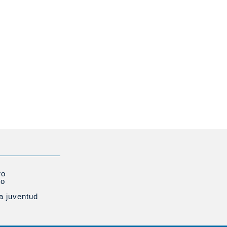
ro
to
la juventud