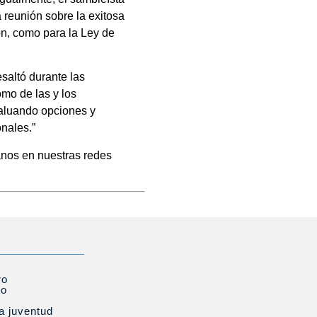
 reunión sobre la exitosa
ón, como para la Ley de
saltó durante las
omo de las y los
valuando opciones y
nales.”
anos en nuestras redes
ro
to
la juventud