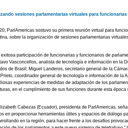
zando sesiones parlamentarias virtuales para funcionarias
020, ParlAmericas sostuvo su primera reunión virtual para funcio
ina, sobre la organización de sesiones parlamentarias virtuale
exitosa participación de funcionarias y funcionarios de parlam
tavo Vasconcellos, analista de tecnología e información en la 
dos de Brasil; Miguel Landeros, secretario general de la Cáma
 Prieto, coordinador general de tecnología e información de la
liosas experiencias de medidas de adaptación de los parlament
laturas, en el cumplimiento de sus funciones durante esta época
lizabeth Cabezas (Ecuador), presidenta de ParlAmericas, señal
 en proporcionar herramientas útiles y espacios de diálogo pa
arrollando en la región, para hacer frente a los desafíos prov
ación de los parlamentos a este nuevo sistema de teletrabajo.” 