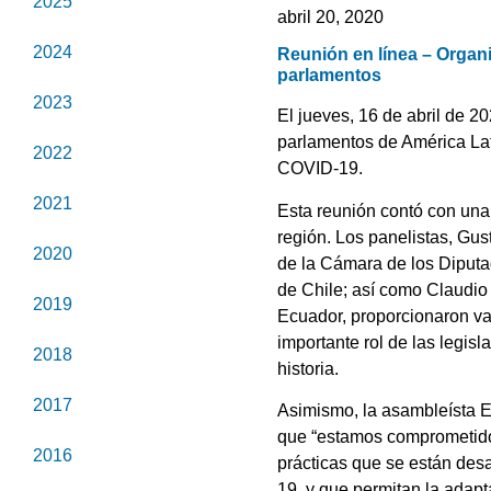
2025
abril 20, 2020
2024
Reunión en línea – Organi
parlamentos
2023
El jueves, 16 de abril de 2
parlamentos de América Lat
2022
COVID-19.
2021
Esta reunión contó con una 
región. Los panelistas, Gus
2020
de la Cámara de los Diputa
de Chile; así como Claudio
2019
Ecuador, proporcionaron va
importante rol de las legis
2018
historia.
2017
Asimismo, la asambleísta E
que “estamos comprometidos
2016
prácticas que se están des
19, y que permitan la adapt