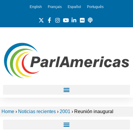
English
Français
Español
Português
Home
›
Noticias recientes
›
2001
›
Reunión inaugural