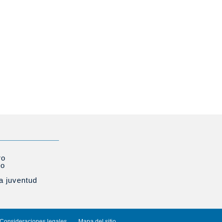
ro
to
la juventud
Consideraciones legales
Mapa del sitio