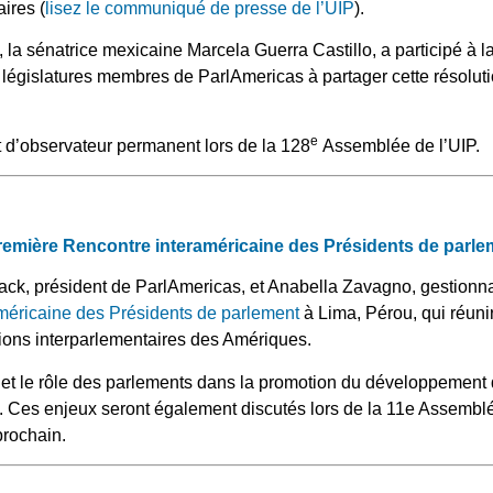
ires (
lisez le communiqué de presse de l’UIP
).
la sénatrice mexicaine Marcela Guerra Castillo, a participé à l
 législatures membres de ParlAmericas à partager cette résolut
e
t d’observateur permanent lors de la 128
Assemblée de l’UIP.
première Rencontre interaméricaine des Présidents de parl
back, président de ParlAmericas, et Anabella Zavagno, gestionn
méricaine des Présidents de parlement
à Lima, Pérou, qui réuni
tions interparlementaires des Amériques.
 et le rôle des parlements dans la promotion du développement 
e. Ces enjeux seront également discutés lors de la 11e Assembl
prochain.