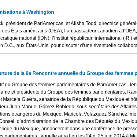
nisations à Washington
, président de ParlAmericas, et Alisha Todd, directrice général
n des États américains (OEA), l’ambassadeur canadien à l’OEA,
ratique national (IDN), l’Institut républicain international (IRI) 
D.C., aux États-Unis, pour discuter d’une éventuelle collabora
rture de la 6e Rencontre annuelle du Groupe des femmes 
f du Groupe des femmes parlementaires de ParlAmericas, Jenn
iname et présidente du Groupe des femmes parlementaires, Ra
et Marcela Guerra, sénatrice de la République du Mexique et hô
eur Juan Manuel Gómez Robledo, sous-secrétaire des Affaires m
ations étrangères du Mexique, Maricela Velázquez Sánchez, m
 Conseil d’administration de la Chambre des Députés du Mexiqu
blique du Mexique, annonceront dans une conférence de presse 
parlementaires, laquelle aura lieu les 24 et 25 juin 2014 à M