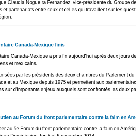
i que Claudia Nogueira Fernandez, vice-présidente du Groupe d
ns et partenariats entre ceux et celles qui travaillent sur les que
égion.
ntaire Canada-Mexique finis
ire Canada-Mexique a pris fin aujourd’hui après deux jours de
ens et mexicains.
anisées par les présidents des deux chambres du Parlement du
ada et au Mexique depuis 1975 et permettent aux parlementair
ées sur d’importants enjeux auxquels sont confrontés les deux p
tien au Forum du front parlementaire contre la faim en Amé
iper au 5e Forum du front parlementaire contre la faim en Amériqu
ique Dominicaine, les 5 et 6 novembre 2014.