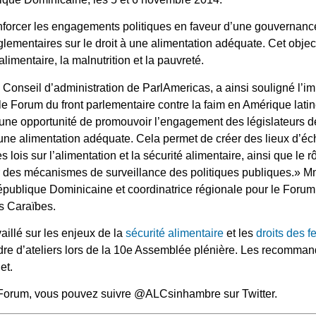
enforcer les engagements politiques en faveur d’une gouvernance
ementaires sur le droit à une alimentation adéquate. Cet objecti
 alimentaire, la malnutrition et la pauvreté.
nseil d’administration de ParlAmericas, a ainsi souligné l’im
 Forum du front parlementaire contre la faim en Amérique latine
ne opportunité de promouvoir l’engagement des législateurs de l
 à une alimentation adéquate. Cela permet de créer des lieux d’éc
 lois sur l’alimentation et la sécurité alimentaire, ainsi que le 
r des mécanismes de surveillance des politiques publiques.» 
ublique Dominicaine et coordinatrice régionale pour le Forum 
es Caraïbes.
illé sur les enjeux de la
sécurité alimentaire
et les
droits des 
re d’ateliers lors de la 10e Assemblée plénière. Les recomman
et.
e Forum, vous pouvez suivre @ALCsinhambre sur Twitter.