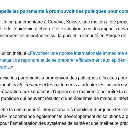
ppelle les parlements à promouvoir des politiques pour com
Union parlementaire à Genève, Suisse, une motion a été propo
elle de l’épidémie d’ebola. Cette situation a eu des impacts déva
nséquences importantes sur la paix et la sécurité en Afrique de l
tion intitulé «
Favoriser une riposte internationale immédiate e
rmettant de répondre et de se préparer efficacement aux épidémi
ements
.»
invite
les parlements à promouvoir des politiques efficaces pour
tional;
invite également
les parlements à adopter les lois nécess
préparation aux situations d’urgence de manière à accroître la c
é publique qui peuvent résulter d’une épidémie de maladie infec
ppelle la communauté internationale à mobiliser d’urgence les r
. L’UIP recommande également le développement de solutions à
s pour l’amélioration des systèmes de santé et une meilleure prép