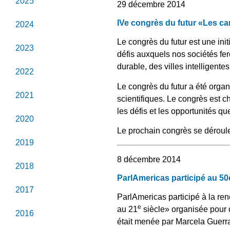
2025
29 décembre 2014
IVe congrès du futur «Les ca
2024
Le congrès du futur est une ini
2023
défis auxquels nos sociétés fe
durable, des villes intelligentes
2022
Le congrès du futur a été orga
2021
scientifiques. Le congrès est c
les défis et les opportunités que
2020
Le prochain congrès se déroule
2019
8 décembre 2014
2018
ParlAmericas participé au 50
2017
ParlAmericas participé à la re
e
au 21
siècle» organisée pour 
2016
était menée par Marcela Guerr