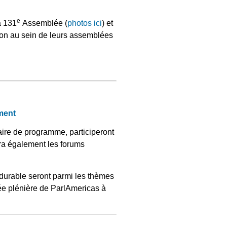
e
a 131
Assemblée (
photos ici
) et
ion au sein de leurs assemblées
ement
aire de programme, participeront
ra également les forums
durable seront parmi les thèmes
ée plénière de ParlAmericas à