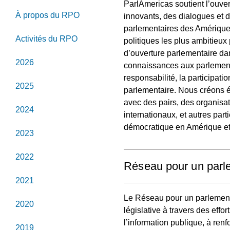
ParlAmericas soutient l’ouve
À propos du RPO
innovants, des dialogues et d
parlementaires des Amérique
Activités du RPO
politiques les plus ambitieux p
d’ouverture parlementaire da
2026
connaissances aux parlementai
responsabilité, la participatio
2025
parlementaire. Nous créons é
avec des pairs, des organisati
2024
internationaux, et autres par
démocratique en Amérique et
2023
2022
Réseau pour un parl
2021
Le Réseau pour un parlement
2020
législative à travers des effo
l’information publique, à renf
2019