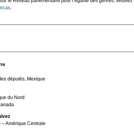
 sur le Réseau parlementaire pour l’égalité des genres, veuillez
ricas
.
rre
es députés, Mexique
que du Nord
Canada
alvez
e – Amérique Centrale