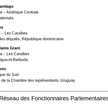
Santiago
e – Amérique Centrale
atemala
os
e – Les Caraïbes
es députés, République dominicaine
liams Grant
e – Les Caraïbes
tigua-et-Barbuda
arez
que du Sud
e de la Chambre des représentants, Uruguay
Réseau des Fonctionnaires Parlementaires 