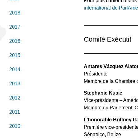
Pour plus d’informations
international de ParlAme
2018
2017
Comité Exécutif
2016
2015
Antares Vázquez Alato
2014
Présidente
Membre de la Chambre d
2013
Stephanie Kusie
2012
Vice-présidente – Améri
Membre du Parlement, 
2011
L’honorable Brittney G
2010
Première vice-président
Sénatrice, Belize