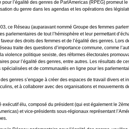
pour l’égalité des genres de ParlAmericas (RPEG) promeut le 
isation du genre dans les agendas et les opérations des législa
003, ce Réseau (auparavant nommé Groupe des femmes parlemen
t des parlementaires de tout l’hémisphère et leur permettant d’é
faveur des droits des femmes et de l’égalité des genres. Lors d
 Réseau traite des questions d’importance commune, comme l’a
 la violence politique sexiste, des réformes électorales promou
res pour l’égalité des genres, entre autres. Les résultats de ce
s spécialisées et de communautés en ligne pour les parlementai
des genres s’engage à créer des espaces de travail divers et in
asculins, et à collaborer avec des organisations et mouvements 
ité exécutif élu, composé du président (qui est également le 2èm
Americas) et vice-présidents sous-régionaux représentant l’Amé
bes.