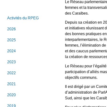
Le Réseau parlementaire 
À propos du RPEG
femmes et la transversal
des Caraïbes.
Activités du RPEG
Depuis sa création en 2
et initiatives réunissan
2026
des bonnes pratiques en 
interparlementaires, le
2025
femmes, l’élimination de
2024
et des caucus parlementai
la création de ressource
2023
Le Réseau pour l’égalité 
participation d’alliés m
2022
objectifs communs.
2021
Il est dirigé par un Com
d’administration de Parl
2020
Sud, ainsi que les Caraï
2019