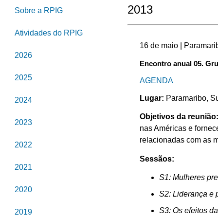
2013
Sobre a RPIG
Atividades do RPIG
16 de maio | Paramari
2026
Encontro anual 05. Gr
2025
AGENDA
Lugar:
Paramaribo, S
2024
Objetivos da reunião
2023
nas Américas e fornece
relacionadas com as m
2022
Sessãos:
2021
S1: Mulheres pre
2020
S2: Liderança e 
S3: Os efeitos da
2019