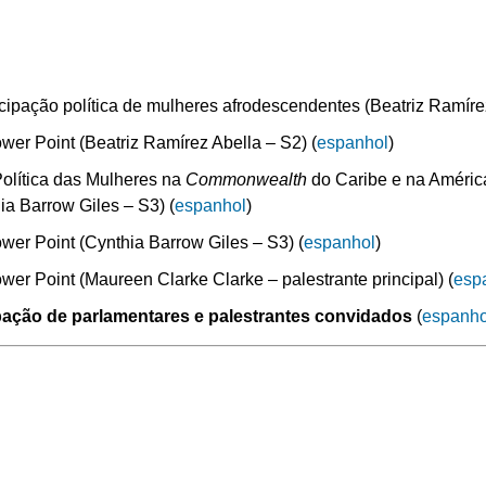
icipação política de mulheres afrodescendentes (Beatriz Ramírez
er Point (Beatriz Ramírez Abella – S2) (
espanhol
)
olítica das Mulheres na
Commonwealth
do Caribe e na Améric
ia Barrow Giles – S3) (
espanhol
)
er Point (Cynthia Barrow Giles – S3) (
espanhol
)
er Point (Maureen Clarke Clarke – palestrante principal) (
esp
pação de parlamentares e palestrantes convidados
(
espanho