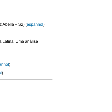
 Abella – S2) (
espanhol
)
a Latina. Uma análise
anhol
)
l
)