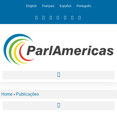
English
Français
Español
Português
Home
›
Publicações
Mapeamento de Estratégias Ambientais e Iniciativas de Sustentabilidade