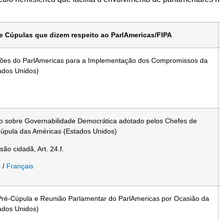
de Cúpulas que dizem respeito ao ParlAmericas/FIPA
ições do ParlAmericas para a Implementação dos Compromissos da
ados Unidos)
s
o sobre Governabilidade Democrática adotado pelos Chefes de
úpula das Américas (Estados Unidos)
são cidadã, Art. 24.f.
s
/
Français
 Pré-Cúpula e Reunião Parlamentar do ParlAmericas por Ocasião da
ados Unidos)