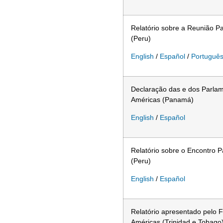
Relatório sobre a Reunião P
(Peru)
English
/
Español
/
Portuguê
Declaração das e dos Parlam
Américas (Panamá)
English
/
Español
Relatório sobre o Encontro 
(Peru)
English
/
Español
Relatório apresentado pelo 
Américas (Trinidad e Tobago