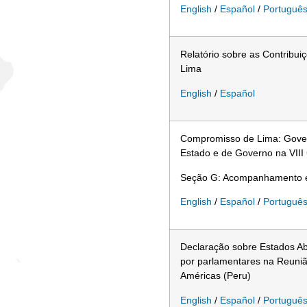
English
/
Español
/
Portuguê
Relatório sobre as Contribu
Lima
English
/
Español
Compromisso de Lima: Gover
Estado e de Governo na VIII
Seção G: Acompanhamento e R
English
/
Español
/
Portuguê
Declaração sobre Estados A
por parlamentares na Reuniã
Américas (Peru)
English
/
Español
/
Portuguê