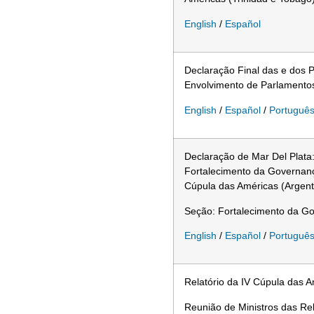
English
/
Español
Declaração Final das e dos 
Envolvimento de Parlamentos
English
/
Español
/
Portuguê
Declaração de Mar Del Plat
Fortalecimento da Governan
Cúpula das Américas (Argent
Seção: Fortalecimento da Go
English
/
Español
/
Portuguê
Relatório da IV Cúpula das 
Reunião de Ministros das Re