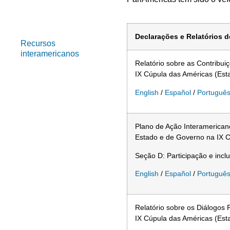
Cúpulas das
Américas
Declarações e Relatórios 
Recursos
interamericanos
Relatório sobre as Contribu
IX Cúpula das Américas (Est
English
/
Español
/
Portuguê
Plano de Ação Interamerican
Estado e de Governo na IX C
Seção D: Participação e inclu
English
/
Español
/
Portuguê
Relatório sobre os Diálogos
IX Cúpula das Américas (Est