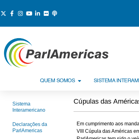
QUEM SOMOS
SISTEMA INTERA
Cúpulas das América
Sistema
Interamericano
Em cumprimento aos mandato
Declarações da
ParlAmericas
VIII Cúpula das Américas e
ParlAmericas tem sido o veí