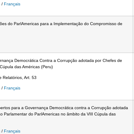
s
/
Français
ições do ParlAmericas para a Implementação do Compromisso de
nança Democrática Contra a Corrupção adotada por Chefes de
 Cúpula das Américas (Peru)
elatórios, Art. 53
s
/
Français
bertos para a Governança Democrática contra a Corrupção adotada
o Parlamentar do ParlAmericas no âmbito da VIII Cúpula das
s
/
Français