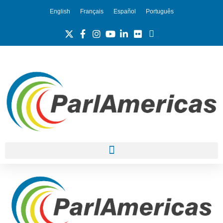
English
Français
Español
Português