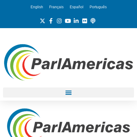
English
Français
Español
Português