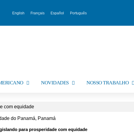
English
Français
Español
Português
AMERICANO
NOVIDADES
NOSSO TRABALHO
de com equidade
Cidade do Panamá, Panamá
egislando para prosperidade com equidade