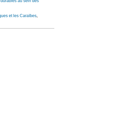
 durables au sein des
ques et les Caraïbes
,