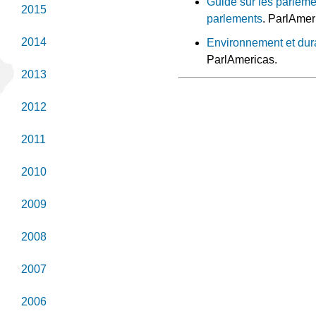
Guide sur les parleme
2015
parlements
. ParlAmer
2014
Environnement et dura
ParlAmericas.
2013
2012
2011
2010
2009
2008
2007
2006