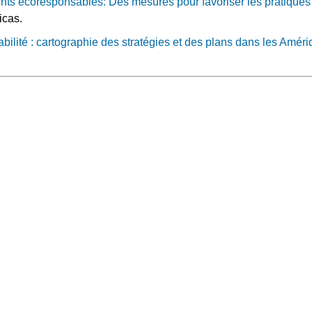
nts ecoresponsables: Des mesures pour favoriser les pratiques
icas.
bilité : cartographie des stratégies et des plans dans les Améri