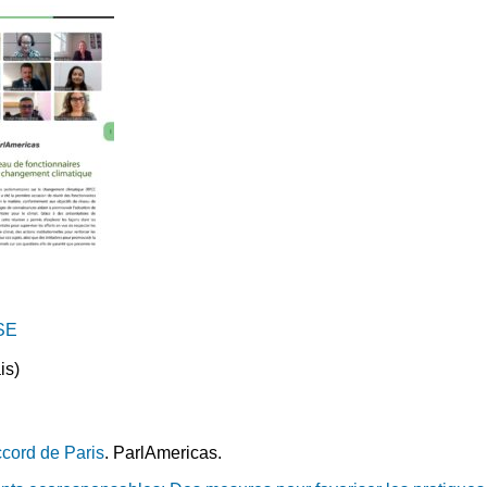
SE
is)
ccord de Paris
. ParlAmericas.