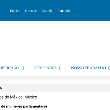
English
Français
Español
Português
AMERICANO
NOVIDADES
NOSSO TRABALHO
es
ade do México, México
 de mulheres parlamentares