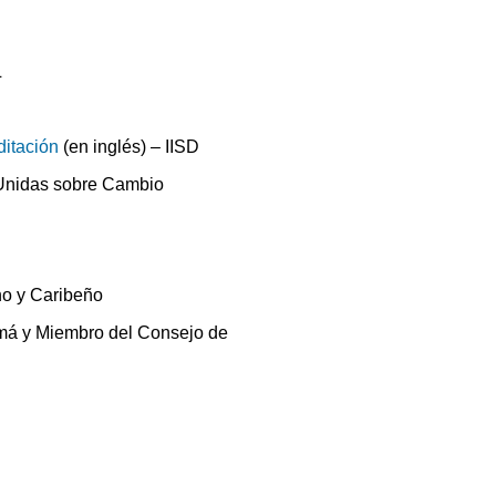
L
ditación
(en inglés) – IISD
 Unidas sobre Cambio
no y Caribeño
má y Miembro del Consejo de