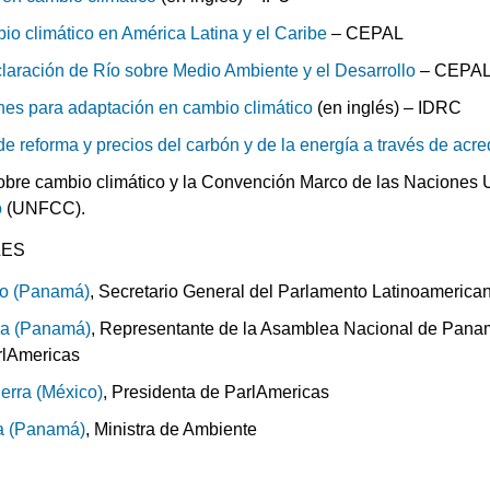
o climático en América Latina y el Caribe
– CEPAL
claración de Río sobre Medio Ambiente y el Desarrollo
– CEPA
nes para adaptación en cambio climático
(en inglés) – IDRC
de reforma y precios del carbón y de la energía a través de acre
sobre cambio climático y la Convención Marco de las Naciones
o
(UNFCC).
LES
llo (Panamá)
, Secretario General del Parlamento Latinoamerica
ga (Panamá)
, Representante de la Asamblea Nacional de Pana
rlAmericas
erra (México)
, Presidenta de ParlAmericas
ra (Panamá)
, Ministra de Ambiente