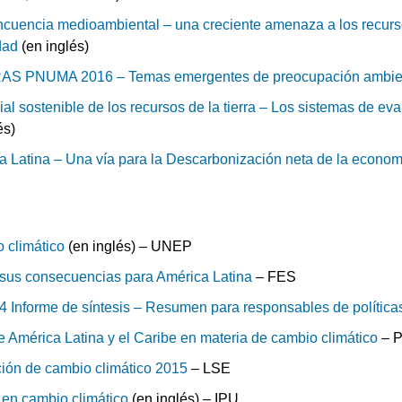
ncuencia medioambiental – una creciente amenaza a los recursos
dad
(en inglés)
 PNUMA 2016 – Temas emergentes de preocupación ambie
al sostenible de los recursos de la tierra – Los sistemas de eva
és)
 Latina – Una vía para la Descarbonización neta de la econom
)
o climático
(en inglés) – UNEP
y sus consecuencias para América Latina
– FES
4 Informe de síntesis – Resumen para responsables de política
de América Latina y el Caribe en materia de cambio climático
– 
ción de cambio climático 2015
– LSE
 en cambio climático
(en inglés) – IPU