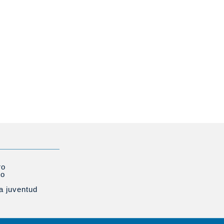
ro
to
la juventud