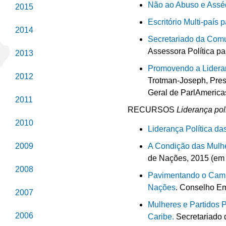
Não ao Abuso e Asséd
2015
Escritório Multi-país
2014
Secretariado da Com
Assessora Política p
2013
Promovendo a Lideran
2012
Trotman-Joseph, Presi
Geral de ParlAmerica
2011
RECURSOS
Liderança pol
2010
Liderança Política d
2009
A Condição das Mulh
de Nações, 2015 (em 
2008
Pavimentando o Cami
Nações
. Conselho E
2007
Mulheres e Partidos 
2006
Caribe.
Secretariado 