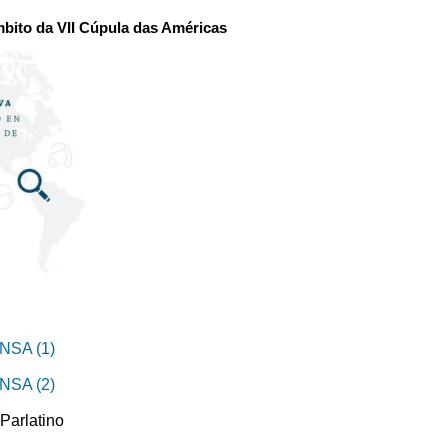
bito da VII Cúpula das Américas
SA (1)
SA (2)
 Parlatino