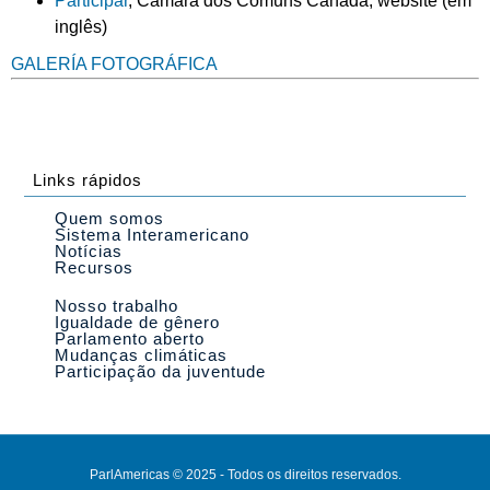
Participar
, Câmara dos Comuns Canadá, website (em
inglês)
GALERÍA FOTOGRÁFICA
Links rápidos
Quem somos
Sistema Interamericano
Notícias
Recursos
Nosso trabalho
Igualdade de gênero
Parlamento aberto
Mudanças climáticas
Participação da juventude
ParlAmericas © 2025 - Todos os direitos reservados.