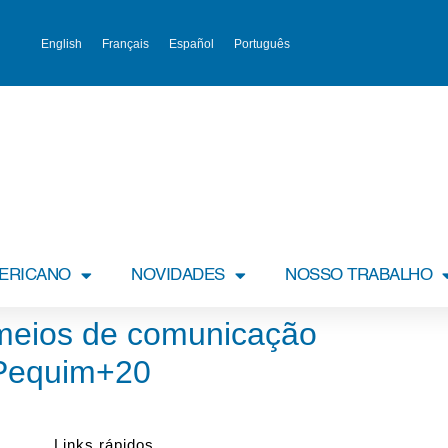
English
Français
Español
Português
MERICANO
NOVIDADES
NOSSO TRABALHO
 meios de comunicação
 Pequim+20
Links rápidos