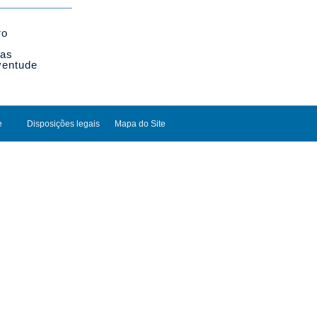
ro
cas
ventude
e
Disposições legais
Mapa do Site