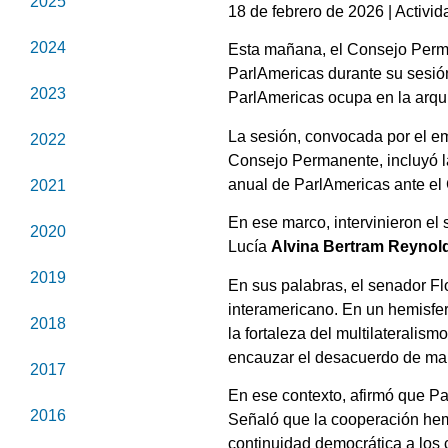
2025
18 de febrero de 2026 | Activid
2024
Esta mañana, el Consejo Perm
ParlAmericas durante su sesión
2023
ParlAmericas ocupa en la arqui
La sesión, convocada por el 
2022
Consejo Permanente, incluyó l
anual de ParlAmericas ante el 
2021
En ese marco, intervinieron el
2020
Lucía
Alvina Bertram Reynol
2019
En sus palabras, el senador Fl
interamericano. En un hemisfer
2018
la fortaleza del multilateralis
encauzar el desacuerdo de mane
2017
En ese contexto, afirmó que Pa
2016
Señaló que la cooperación hemis
continuidad democrática a los