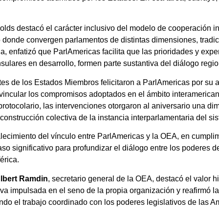
.
olds destacó el carácter inclusivo del modelo de cooperación in
donde convergen parlamentos de distintas dimensiones, tradici
, enfatizó que ParlAmericas facilita que las prioridades y expe
ulares en desarrollo, formen parte sustantiva del diálogo regio
tes de los Estados Miembros felicitaron a ParlAmericas por su a
vincular los compromisos adoptados en el ámbito interamericano
otocolario, las intervenciones otorgaron al aniversario una dime
construcción colectiva de la instancia interparlamentaria del s
alecimiento del vínculo entre ParlAmericas y la OEA, en cumpli
 significativo para profundizar el diálogo entre los poderes de
érica.
lbert Ramdin
, secretario general de la OEA, destacó el valor h
va impulsada en el seno de la propia organización y reafirmó la
ndo el trabajo coordinado con los poderes legislativos de las A