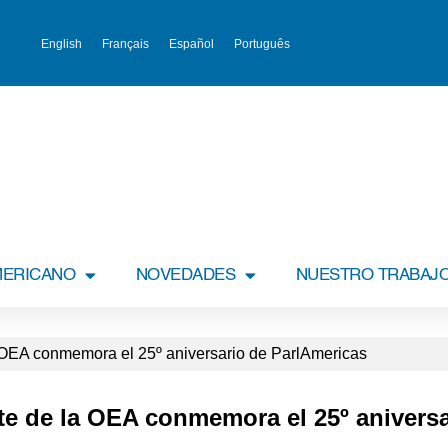
English
Français
Español
Português
MERICANO
NOVEDADES
NUESTRO TRABAJ
OEA conmemora el 25º aniversario de ParlAmericas
e de la OEA conmemora el 25º aniversa