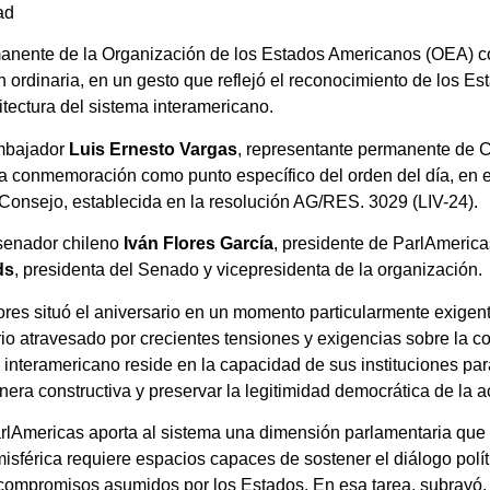
ad
anente de la Organización de los Estados Americanos (OEA) c
 ordinaria, en un gesto que reflejó el reconocimiento de los E
tectura del sistema interamericano.
embajador
Luis Ernesto Vargas
, representante permanente de C
a conmemoración como punto específico del orden del día, en e
Consejo, establecida en la resolución AG/RES. 3029 (LIV-24).
 senador chileno
Iván Flores García
, presidente de ParlAmerica
ds
, presidenta del Senado y vicepresidenta de la organización.
ores situó el aniversario en un momento particularmente exigen
io atravesado por crecientes tensiones y exigencias sobre la c
mo interamericano reside en la capacidad de sus instituciones pa
ra constructiva y preservar la legitimidad democrática de la ac
rlAmericas aporta al sistema una dimensión parlamentaria que re
férica requiere espacios capaces de sostener el diálogo político
 compromisos asumidos por los Estados. En esa tarea, subrayó,