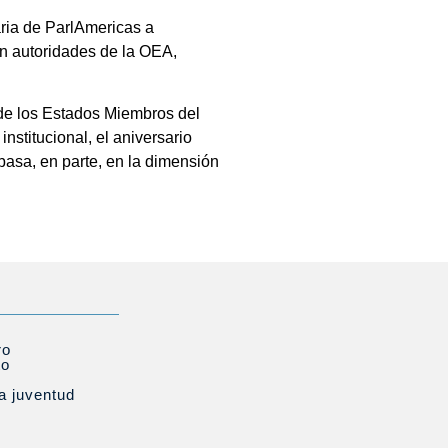
aria de ParlAmericas a
on autoridades de la OEA,
 de los Estados Miembros del
nstitucional, el aniversario
 basa, en parte, en la dimensión
ro
to
la juventud