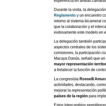
experiencia en ambas cámaras 
Durante la visita, la delegación
Reglamento
y un encuentro co
retorno al sistema bicameral 
que la colaboración y el inte
exitosamente este modelo en el
La delegación también partici
aspectos centrales de los sist
comisiones, la participación ci
Macaya Danús, señaló que un 
mayor representación territor
a fortalecer la función de cont
La congresista
Rosselli Amur
actividades, destacando, como 
mejorar la representación políti
países de la región
para imple
Estos intercambios permitieron