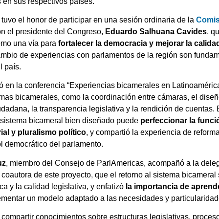
en sus respectivos países.
 tuvo el honor de participar en una sesión ordinaria de la
Comis
n el presidente del Congreso,
Eduardo Salhuana Cavides
, q
como una vía para
fortalecer la democracia y mejorar la calidad
rcambio de experiencias con parlamentos de la región son funda
 país.
pó en la conferencia “Experiencias bicamerales en Latinoaméri
emas bicamerales, como la coordinación entre cámaras, el diseño
udadana, la transparencia legislativa y la rendición de cuentas.
sistema bicameral bien diseñado puede
perfeccionar la funci
ial y pluralismo político
, y compartió la experiencia de reform
rol democrático del parlamento.
uz
, miembro del Consejo de ParlAmericas, acompañó a la deleg
coautora de este proyecto, que el retorno al sistema bicamera
ca y la calidad legislativa, y enfatizó
la importancia de aprend
mentar un modelo adaptado a las necesidades y particularidad
 compartir conocimientos sobre estructuras legislativas, proc