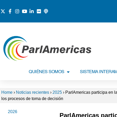
QUIÉNES SOMOS
SISTEMA INTERA
Home
›
Noticias recientes
›
2025
›
ParlAmericas participa en l
los procesos de toma de decisión
2026
ParlAmericas parti