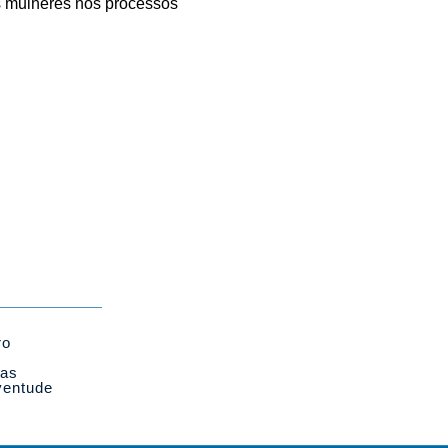
as mulheres nos processos
ro
cas
ventude