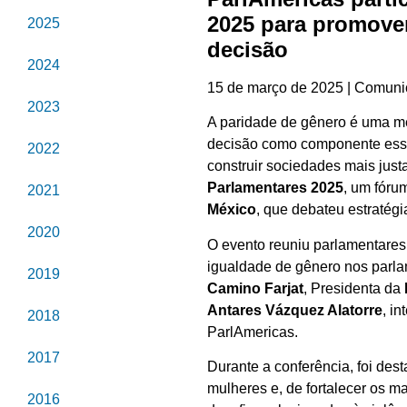
2025 para promove
2025
decisão
2024
15 de março de 2025 | Comun
2023
A paridade de gênero é uma med
decisão como componente esse
2022
construir sociedades mais justa
Parlamentares 2025
, um fóru
2021
México
, que debateu estratég
2020
O evento reuniu parlamentares
igualdade de gênero nos parl
2019
Camino Farjat
, Presidenta da
Antares Vázquez Alatorre
, i
2018
ParlAmericas.
2017
Durante a conferência, foi dest
mulheres e, de fortalecer os m
2016