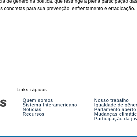
cia de gênero na política, que restringe a plena participação d
s concretas para sua prevenção, enfrentamento e erradicação.
Links rápidos
Quem somos
Nosso trabalho
Sistema Interamericano
Igualdade de gêne
Notícias
Parlamento aberto
Recursos
Mudanças climáti
Participação da ju