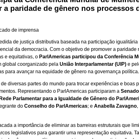
r a paridade de gênero nos processos 
icado de imprensa
ida de justiça distributiva baseada na participação igualitár
ncial da democracia. Com o objetivo de promover a paridade n
s e equitativas, o
ParlAmericas participou da Conferência M
m global coorganizado pela
União Interparlamentar (UIP)
e pe
ias para avançar na equidade de gênero na governança política
 de diversas partes do mundo para trocar experiências e boas 
amentos. Representando o ParlAmericas participaram a
Senado
Rede Parlamentar para a Igualdade de Gênero do ParlAmer
ntegrante do
Conselho do ParlAmericas
; e
Anabella Zavagno
acada a importância de eliminar as barreiras estruturais que lim
arcos legislativos para garantir uma representação equitativa. 