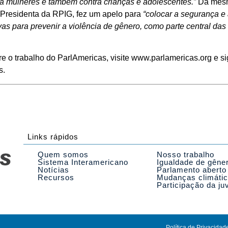
ra mulheres e também contra crianças e adolescentes.”
Da mesm
 Presidenta da RPIG, fez um apelo para
“colocar a segurança e
vas para prevenir a violência de gênero, como parte central da
e o trabalho do ParlAmericas, visite www.parlamericas.org e 
s.
Links rápidos
Quem somos
Nosso trabalho
Sistema Interamericano
Igualdade de gêne
Notícias
Parlamento aberto
Recursos
Mudanças climáti
Participação da ju
Política de Privacidad