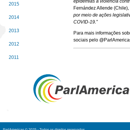
epidemias a violência cont
2015
Fernández Allende (Chile),
por meio de ações legislati
2014
COVID-19.”
2013
Para mais informações sobr
sociais pelo @ParlAmerica
2012
2011
ParlAmericas © 2025 - Todos os direitos reservados.