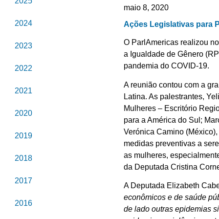
2025
maio 8, 2020
2024
Ações Legislativas para 
O ParlAmericas realizou no
2023
a Igualdade de Gênero (RPIG
pandemia do COVID-19.
2022
A reunião contou com a gra
2021
Latina. As palestrantes, Y
Mulheres – Escritório Regi
2020
para a América do Sul; Mar
Verónica Camino (México), 
2019
medidas preventivas a sere
as mulheres, especialmente
2018
da Deputada Cristina Corne
2017
A Deputada Elizabeth Cabe
econômicos e de saúde púb
2016
de lado outras epidemias 