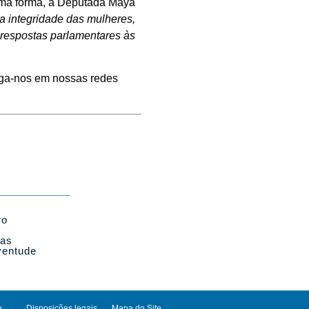
a forma, a Deputada Maya
 a integridade das mulheres,
s respostas parlamentares às
siga-nos em nossas redes
ro
cas
ventude
e
Disposições legais
Mapa do Site