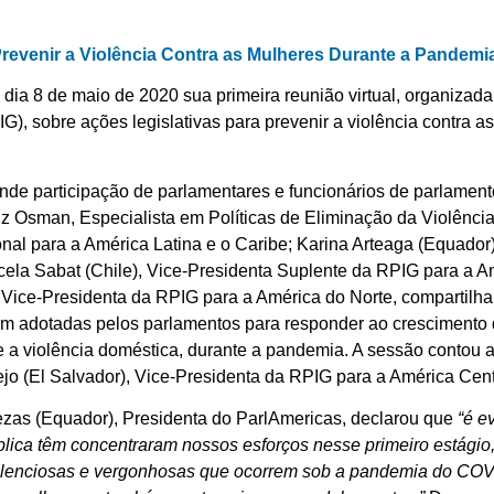
Prevenir a Violência Contra as Mulheres Durante a Pandem
 dia 8 de maio de 2020 sua primeira reunião virtual, organiza
), sobre ações legislativas para prevenir a violência contra a
nde participação de parlamentares e funcionários de parlamen
eliz Osman, Especialista em Políticas de Eliminação da Violênc
onal para a América Latina e o Caribe; Karina Arteaga (Equador
cela Sabat (Chile), Vice-Presidenta Suplente da RPIG para a A
Vice-Presidenta da RPIG para a América do Norte, compartilha
m adotadas pelos parlamentos para responder ao crescimento d
 a violência doméstica, durante a pandemia. A sessão contou a
jo (El Salvador), Vice-Presidenta da RPIG para a América Cent
zas (Equador), Presidenta do ParlAmericas, declarou que
“é e
lica têm concentraram nossos esforços nesse primeiro estágio
silenciosas e vergonhosas que ocorrem sob a pandemia do COV