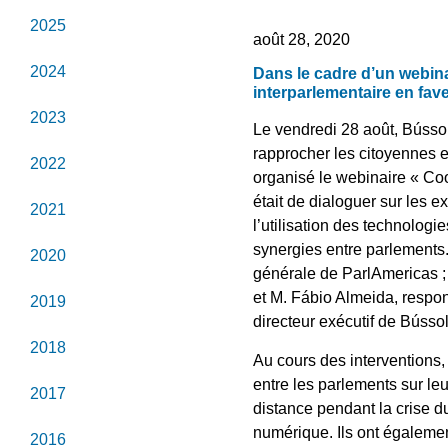
2025
août 28, 2020
2024
Dans le cadre d’un webina
interparlementaire en fav
2023
Le vendredi 28 août, Bússol
rapprocher les citoyennes e
2022
organisé le webinaire « Coo
était de dialoguer sur les e
2021
l’utilisation des technologi
synergies entre parlements.
2020
générale de ParlAmericas ; 
et M. Fábio Almeida, respo
2019
directeur exécutif de Bússo
2018
Au cours des interventions,
entre les parlements sur le
2017
distance pendant la crise d
numérique. Ils ont égalemen
2016