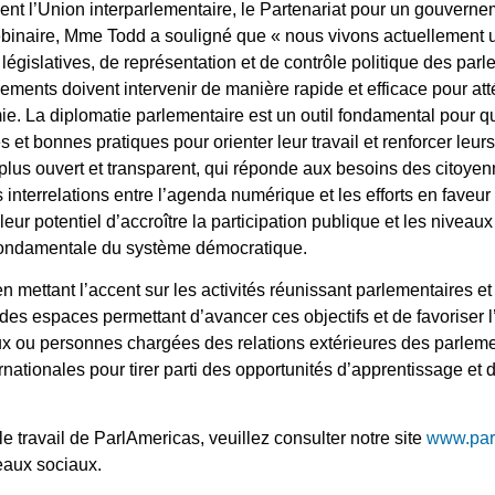
ent l’Union interparlementaire, le Partenariat pour un gouverne
ebinaire, Mme Todd a souligné que « nous vivons actuellement u
 législatives, de représentation et de contrôle politique des par
ements doivent intervenir de manière rapide et efficace pour att
 La diplomatie parlementaire est un outil fondamental pour que
 et bonnes pratiques pour orienter leur travail et renforcer leurs
 plus ouvert et transparent, qui réponde aux besoins des citoyenn
 interrelations entre l’agenda numérique et les efforts en faveu
leur potentiel d’accroître la participation publique et les niveau
t fondamentale du système démocratique.
n mettant l’accent sur les activités réunissant parlementaires et
des espaces permettant d’avancer ces objectifs et de favoriser l’
ux ou personnes chargées des relations extérieures des parlemen
rnationales pour tirer parti des opportunités d’apprentissage et
le travail de ParlAmericas, veuillez consulter notre site
www.par
eaux sociaux.