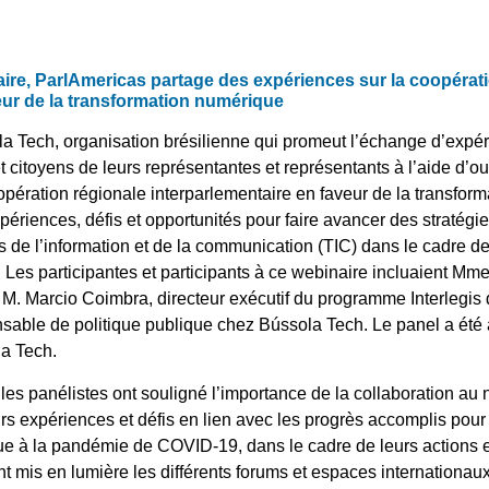
ire, ParlAmericas partage des expériences sur la coopérat
eur de la transformation numérique
a Tech, organisation brésilienne qui promeut l’échange d’expéri
t citoyens de leurs représentantes et représentants à l’aide d’ou
pération régionale interparlementaire en faveur de la transforma
xpériences, défis et opportunités pour faire avancer des stratégi
es de l’information et de la communication (TIC) dans le cadre de
 Les participantes et participants à ce webinaire incluaient Mme
M. Marcio Coimbra, directeur exécutif du programme Interlegis d
nsable de politique publique chez Bússola Tech. Le panel a été
la Tech.
 les panélistes ont souligné l’importance de la collaboration a
urs expériences et défis en lien avec les progrès accomplis pour
ue à la pandémie de COVID-19, dans le cadre de leurs actions e
t mis en lumière les différents forums et espaces internationaux