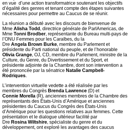
en vue d’une action transformatrice soutenant les objectifs
d’égalité des genres et tenant compte des étapes suivantes
nécessaires pour permettre au Caucus de se réunir.
La réunion a débuté avec les discours de bienvenue de
Mme
Alisha Todd
, directrice générale de ParlAmericas, de
Mme
Tonni Brodber
, représentante du Bureau multi-pays de
l’ONU Femmes pour les Caraïbes, du la
Dre
Angela Brown Burke
, membre du Parlement et
présidente du Parti national du peuple, et de l’honorable
Olivia Grange
, OJ, CD, membre du Parlement, ministre de la
Culture, du Genre, du Divertissement et du Sport, et
présidente adjointe de la Chambre, dont son intervention a
été prononcée par la sénatrice
Natalie Campbell-
Rodriques
.
L’intervention virtuelle vedette a été réalisée par les
membres du Congrès
Brenda Lawrence
(D) et
Connie Morella
(R), anciennes membres de la Chambre des
représentants des États-Unis d’Amérique et anciennes
présidentes du Caucus du Congrès des États-Unis
d’Amérique pour les questions relatives aux femmes. Cette
présentation et le dialogue ultérieur facilité par
Dre
Rosina Wiltshire
, spécialiste du genre et du
développement, ont exploré les avantages des caucus