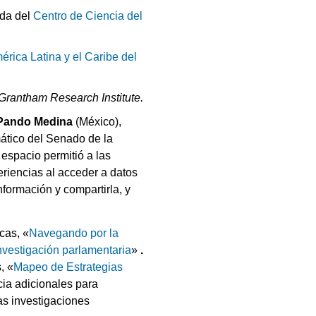
ada del
Centro de Ciencia del
rica Latina y el Caribe del
Grantham Research Institute.
i Pando Medina
(México),
ático del Senado de la
espacio permitió a las
eriencias al acceder a datos
formación y compartirla, y
cas, «
Navegando por la
investigación parlamentaria
»
.
, «
Mapeo de Estrategias
cia adicionales para
as investigaciones