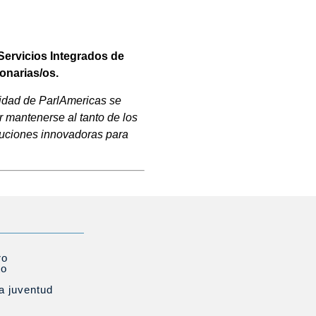
 Servicios Integrados de
ionarias/os.
lidad de ParlAmericas se
r mantenerse al tanto de los
luciones innovadoras para
ro
to
la juventud