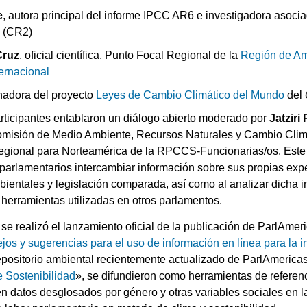
e
, autora principal del informe IPCC AR6 e investigadora asoci
a
(CR2)
Cruz
, oficial científica, Punto Focal Regional de la
Región de Amé
ternacional
inadora del proyecto
Leyes de Cambio Climático del Mundo
del
articipantes entablaron un diálogo abierto moderado por
Jatzir
Comisión de Medio Ambiente, Recursos Naturales y Cambio Clim
egional para Norteamérica de la RPCCS-Funcionarias/os. Este 
 parlamentarios intercambiar información sobre sus propias exp
entales y legislación comparada, así como al analizar dicha in
 herramientas utilizadas en otros parlamentos.
se realizó el lanzamiento oficial de la publicación de ParlAmeri
jos y sugerencias para el uso de información en línea para la 
repositorio ambiental recientemente actualizado de ParlAmericas
e Sostenibilidad
», se difundieron como herramientas de referen
n datos desglosados por género y otras variables sociales en l