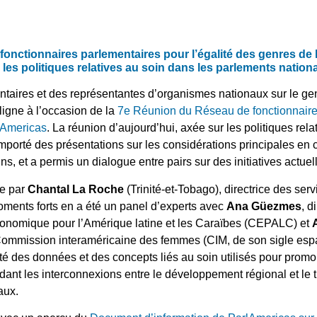
fonctionnaires parlementaires pour l’égalité des genres de
r les politiques relatives au soin dans les parlements natio
ntaires et des représentantes d’organismes nationaux sur le g
ligne à l’occasion de la
7e Réunion du Réseau de fonctionnaire
rlAmericas
. La réunion d’aujourd’hui, axée sur les politiques rel
porté des présentations sur les considérations principales en c
ns, et a permis un dialogue entre pairs sur des initiatives actuel
ée par
Chantal La Roche
(Trinité-et-Tobago), directrice des ser
oments forts en a été un panel d’experts avec
Ana Güezmes
, d
onomique pour l’Amérique latine et les Caraïbes (CEPALC) et
a Commission interaméricaine des femmes (CIM, de son sigle e
 des données et des concepts liés au soin utilisés pour promou
dant les interconnexions entre le développement régional et le t
aux.