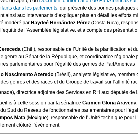
 avec un aperçu du
Document d’information de ParlAmericas sur l
enfants dans les parlements
, qui présente des bonnes pratiques e
nt ainsi aux intervenants d’expliquer plus en détail les efforts 
 été modéré par
Haydeé Hernández Pérez
(Costa Rica), respons
t l’équité de l’Assemblée législative, et a compté des présentati
 Cereceda
(Chili), responsable de l’Unité de la planification et d
de genre au Sénat de la République, et coordinatrice régionale
res parlementaires pour l’égalité des genres de ParlAmericas
 do Nascimento Azeredo
(Brésil), analyste législative, membre
 des genres et des races et du Groupe de travail sur l’affinité ra
nada), directrice adjointe des Services en RH aux députés d
ueillis à cette session par la sénatrice
Carmen Gloria Aravena
 du Sud du Réseau de fonctionnaires parlementaires pour l’égal
mpos Mata
(Mexique), responsable de l’Unité technique pour l
alement clôturé l’événement.