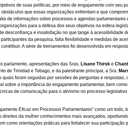
jetivos de suas políticas, por meio de engajamento com seu p
 obstáculos que essas organizações enfrentam e que comprom
alta de informações sobre processos e agendas parlamentares o
organizações para a defesa dos seus objetivos na esfera legisl
 desconfiança e insatisfação no que tange à acessibilidade d
 participantes da pesquisa, falta flexibilidade e medidas de a
 contribuir. A série de treinamentos foi desenvolvida em respo
no parlamento, apresentações das Sras.
Lisane Thirsk
e
Chant
to de Trinidad e Tobago, e da palestrante principal, a Sra.
Mar
 quais foram seguidas por sessões de perguntas e respostas, 
eral sobre a importância do engajamento parlamentar, bem co
cnicas de comunicação para o ativismo no processo legislativo
jamento Eficaz em Processos Parlamentares” como um todo, b
s direitos da mulher conhecimentos mais avançados, oportuni
m como orientações práticas para fortalecer sua participação p