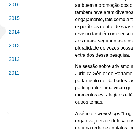
2016
atribuem à promoção dos ob
também revelaram diversos
2015
engajamento, tais como a f
específicas dentro de suas 
2014
revelou também um senso de
aos quais, segundo as e os
2013
pluralidade de vozes possa
extraídos dessa pesquisa.
2012
Na sessão sobre ativismo 
2011
Jurídica Sênior do Parlamen
parlamento de Barbados, as
participantes uma visão g
momentos estratégicos e té
outros temas.
A série de
workshops
“Enga
organizações de defesa do
de uma rede de contatos, be