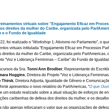
reinamentos virtuais sobre “Engajamento Eficaz em Proce
s direitos da mulher do Caribe, organizada pelo ParlAmeri
e e o Fundo de Igualdade
2, foi realizado o “
Workshop
1: Ativismo no Parlamento”, o qua
entos virtuais intitulada “Engajamento Eficaz em Processos Pa
 direitos da mulher do Caribe, organizada pelo ParlAmericas, 
eto “Voz e Liderança Femininas – Caribe” do Fundo de Igualdad
iscursos da Sra.
Tonni Ann Brodber
, Representante do Escrit
mara Huggins
, Diretora do Projeto “Voz e Liderança Feminina
e Thirsk
, Diretora Adjunta, Igualdade de Gênero e Comunicaçõ
hirsk apresentou o novo relatório do ParlAmericas, “
O que Ouv
de um estudo realizado sobre a atual situação de esforços de 
ões caribenhas de defesa dos direitos da mulher, e os desafios
 não apenas reforçaram o valor que as organizações de defesa