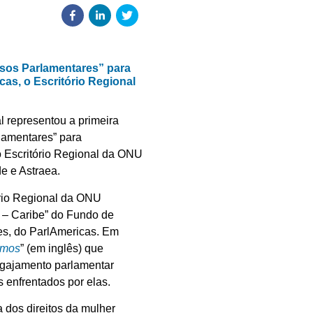
ssos Parlamentares” para
cas, o Escritório Regional
l representou a primeira
rlamentares” para
o Escritório Regional da ONU
e e Astraea.
ório Regional da ONU
s – Caribe” do Fundo de
es, do ParlAmericas. Em
imos
” (em inglês) que
engajamento parlamentar
 enfrentados por elas.
 dos direitos da mulher