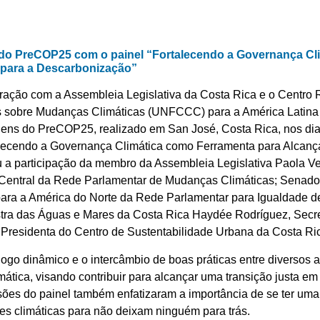
a do PreCOP25 com o painel “Fortalecendo a Governança C
 para a Descarbonização”
ração com a Assembleia Legislativa da Costa Rica e o Centro
 sobre Mudanças Climáticas (UNFCCC) para a América Latina 
ens do PreCOP25, realizado em San José, Costa Rica, nos dias
talecendo a Governança Climática como Ferramenta para Alcanç
u a participação da membro da Assembleia Legislativa Paola Ve
 Central da Rede Parlamentar de Mudanças Climáticas; Senad
 para a América do Norte da Rede Parlamentar para Igualdade 
stra das Águas e Mares da Costa Rica Haydée Rodríguez, Secre
esidenta do Centro de Sustentabilidade Urbana da Costa Ric
go dinâmico e o intercâmbio de boas práticas entre diversos at
mática, visando contribuir para alcançar uma transição justa 
ões do painel também enfatizaram a importância de se ter uma
s climáticas para não deixam ninguém para trás.