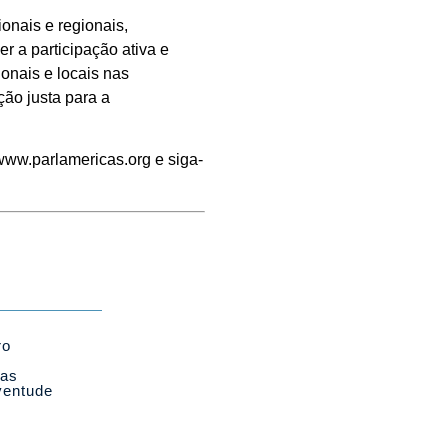
onais e regionais,
r a participação ativa e
ionais e locais nas
ção justa para a
www.parlamericas.org e siga-
ro
cas
ventude