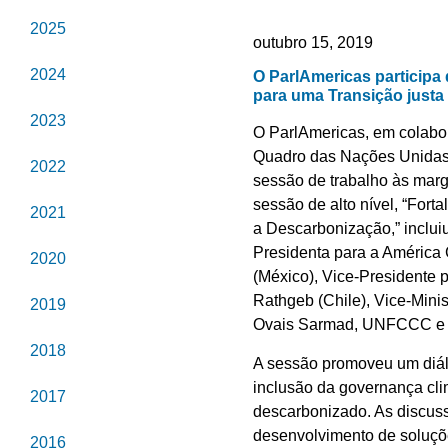
2025
outubro 15, 2019
2024
O ParlAmericas particip
para uma Transição justa
2023
O ParlAmericas, em colabo
Quadro das Nações Unidas
2022
sessão de trabalho às marg
sessão de alto nível, “For
2021
a Descarbonização,” inclui
Presidenta para a América
2020
(México), Vice-Presidente
Rathgeb (Chile), Vice-Mini
2019
Ovais Sarmad, UNFCCC e Pr
2018
A sessão promoveu um diálo
inclusão da governança cli
2017
descarbonizado. As discuss
desenvolvimento de soluçõe
2016