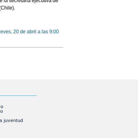
e la secretaria ejecutiva de
(Chile).
ves, 20 de abril a las 9:00
ro
to
la juventud