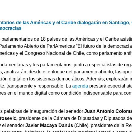
tarios de las Américas y el Caribe dialogarán en Santiago, 
emocracias
parlamentarios de 18 países de las Américas y el Caribe asistirá
arlamento Abierto de ParlAmericas “El futuro de la democracia e
ericas y el Congreso Nacional de Chile, como parlamento anfit
arlamentarias y los parlamentarios, junto a especialistas de or
s, analizarán, desde el enfoque del parlamento abierto, las opo
ión digital en los sistemas democráticos. Además, explorarán in
nte, transparente y responsable. La
agenda
prestará especial a
jeres en el mundo digital como condición indispensable para co
as palabras de inauguración del senador
Juan Antonio Colom
rosevic
, presidente de la Cámara de Diputadas y Diputados de
y el senador
Javier Macaya Danús
(Chile), presidente de la R