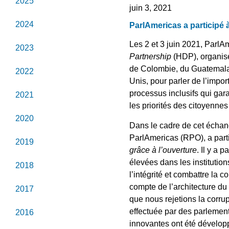
2025
juin 3, 2021
2024
ParlAmericas a participé 
Les 2 et 3 juin 2021, ParlA
2023
Partnership
(HDP), organisé
de Colombie, du Guatemala, 
2022
Unis, pour parler de l’impor
processus inclusifs qui ga
2021
les priorités des citoyennes
2020
Dans le cadre de cet échan
ParlAmericas (RPO), a parti
2019
grâce à l’ouverture
. Il y a 
élevées dans les institution
2018
l’intégrité et combattre la
compte de l’architecture du 
2017
que nous rejetions la corru
effectuée par des parlementa
2016
innovantes ont été dévelop