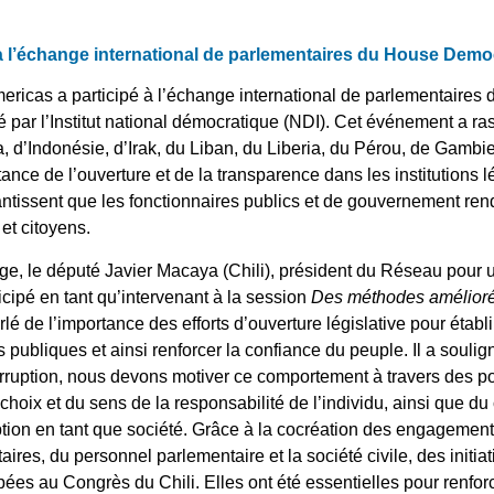
à l’échange international de parlementaires du House Demo
mericas a participé à l’échange international de parlementaires
 par l’Institut national démocratique (NDI). Cet événement a r
d’Indonésie, d’Irak, du Liban, du Liberia, du Pérou, de Gambie,
tance de l’ouverture et de la transparence dans les institutions l
rantissent que les fonctionnaires publics et de gouvernement r
 et citoyens.
ge, le député Javier Macaya (Chili), président du Réseau pour 
cipé en tant qu’intervenant à la session
Des méthodes améliorée
parlé de l’importance des efforts d’ouverture législative pour éta
s publiques et ainsi renforcer la confiance du peuple. Il a souli
 corruption, nous devons motiver ce comportement à travers des p
choix et du sens de la responsabilité de l’individu, ainsi que du 
ption en tant que société. Grâce à la cocréation des engagemen
ires, du personnel parlementaire et la société civile, des initia
pées au Congrès du Chili. Elles ont été essentielles pour renf