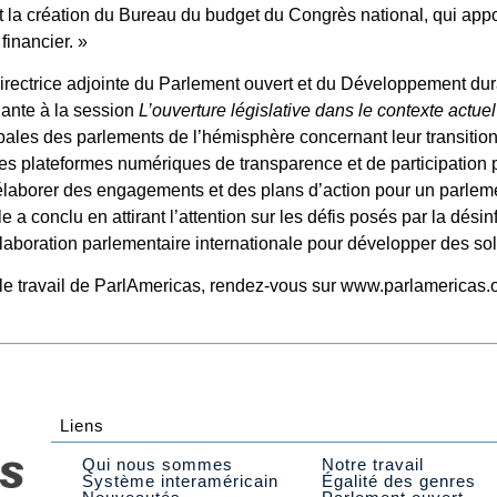
t la création du Bureau du budget du Congrès national, qui app
financier. »
directrice adjointe du Parlement ouvert et du Développement du
enante à la session
L’ouverture législative dans le contexte actu
ipales des parlements de l’hémisphère concernant leur transition
des plateformes numériques de transparence et de participation
r élaborer des engagements et des plans d’action pour un parleme
 a conclu en attirant l’attention sur les défis posés par la désin
ollaboration parlementaire internationale pour développer des sol
r le travail de ParlAmericas, rendez-vous sur www.parlamericas
Liens
Qui nous sommes
Notre travail
Système interaméricain
Égalité des genres