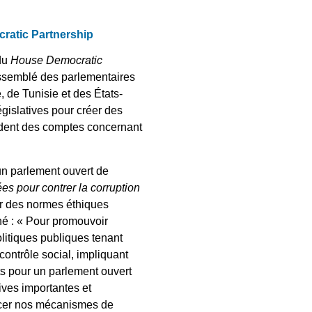
cratic Partnership
 du
House Democratic
assemblé des parlementaires
 de Tunisie et des États-
égislatives pour créer des
endent des comptes concernant
un parlement ouvert de
s pour contrer la corruption
blir des normes éthiques
gné : « Pour promouvoir
olitiques publiques tenant
contrôle social, impliquant
ts pour un parlement ouvert
tives importantes et
orcer nos mécanismes de